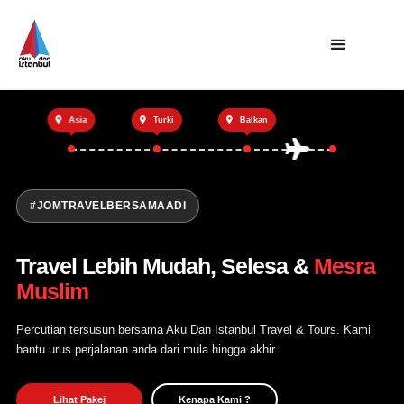
Utama
Asia
Turki
Balkan
Private Trip
Open Trip
Tentang Kami
#JOMTRAVELBERSAMAADI
Hubungi Kami
Travel Lebih Mudah, Selesa &
Mesra
Muslim
Percutian tersusun bersama Aku Dan Istanbul Travel & Tours. Kami
bantu urus perjalanan anda dari mula hingga akhir.
Lihat Pakej
Kenapa Kami ?