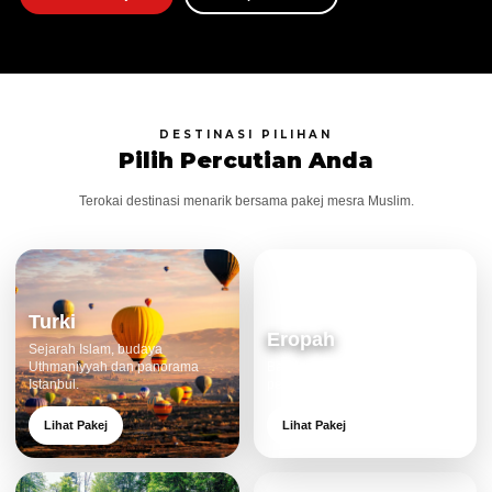
DESTINASI PILIHAN
Pilih Percutian Anda
Terokai destinasi menarik bersama pakej mesra Muslim.
Turki
Eropah
Sejarah Islam, budaya
Uthmaniyyah dan panorama
Bandar klasik, alam cantik dan
Istanbul.
pengalaman eksklusif.
Lihat Pakej
Lihat Pakej