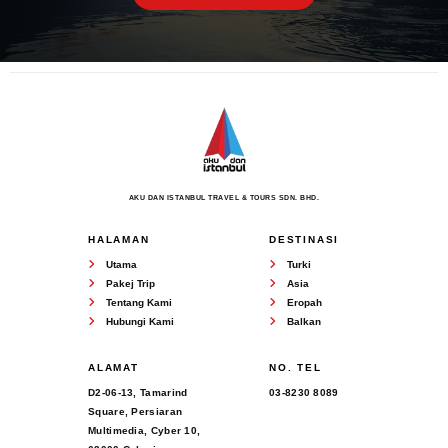
AKU DAN ISTANBUL TRAVEL & TOURS SDN. BHD.
HALAMAN
DESTINASI
Utama
Turki
Pakej Trip
Asia
Tentang Kami
Eropah
Hubungi Kami
Balkan
ALAMAT
NO. TEL
D2-06-13, Tamarind
03-8230 8089
Square, Persiaran
Multimedia, Cyber 10,