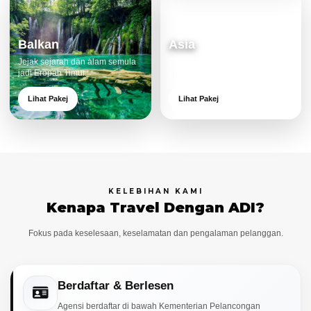
Balkan
Asia
Jejak sejarah dan alam semula
Destinasi moden dan menarik
jadi Eropah Timur.
untuk keluarga.
Lihat Pakej
Lihat Pakej
KELEBIHAN KAMI
Kenapa Travel Dengan ADI?
Fokus pada keselesaan, keselamatan dan pengalaman pelanggan.
Berdaftar & Berlesen
Agensi berdaftar di bawah Kementerian Pelancongan