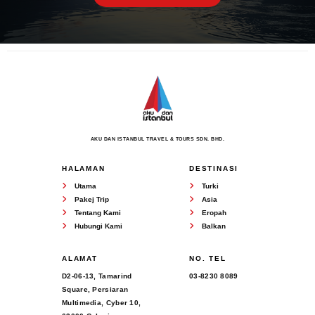
AKU DAN ISTANBUL TRAVEL & TOURS SDN. BHD.
HALAMAN
DESTINASI
Utama
Turki
Pakej Trip
Asia
Tentang Kami
Eropah
Hubungi Kami
Balkan
ALAMAT
NO. TEL
D2-06-13, Tamarind
03-8230 8089
Square, Persiaran
Multimedia, Cyber 10,