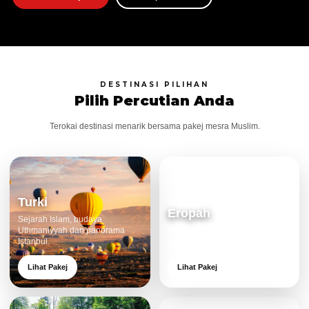
DESTINASI PILIHAN
Pilih Percutian Anda
Terokai destinasi menarik bersama pakej mesra Muslim.
Turki
Eropah
Sejarah Islam, budaya
Uthmaniyyah dan panorama
Bandar klasik, alam cantik dan
Istanbul.
pengalaman eksklusif.
Lihat Pakej
Lihat Pakej