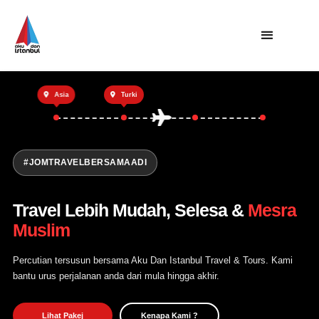
Utama
Asia
Turki
Private Trip
Open Trip
Tentang Kami
#JOMTRAVELBERSAMAADI
Hubungi Kami
Travel Lebih Mudah, Selesa &
Mesra
Muslim
Percutian tersusun bersama Aku Dan Istanbul Travel & Tours. Kami
bantu urus perjalanan anda dari mula hingga akhir.
Lihat Pakej
Kenapa Kami ?