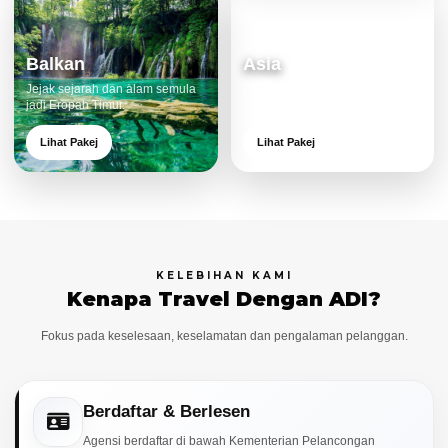
Balkan
Asia
Jejak sejarah dan alam semula
Destinasi moden dan menarik
jadi Eropah Timur.
untuk keluarga.
Lihat Pakej
Lihat Pakej
KELEBIHAN KAMI
Kenapa Travel Dengan ADI?
Fokus pada keselesaan, keselamatan dan pengalaman pelanggan.
Berdaftar & Berlesen
Agensi berdaftar di bawah Kementerian Pelancongan