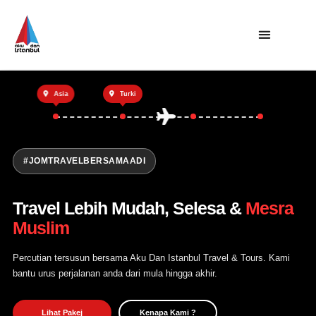
Utama
Asia
Turki
Private Trip
Open Trip
Tentang Kami
#JOMTRAVELBERSAMAADI
Hubungi Kami
Travel Lebih Mudah, Selesa &
Mesra
Muslim
Percutian tersusun bersama Aku Dan Istanbul Travel & Tours. Kami
bantu urus perjalanan anda dari mula hingga akhir.
Lihat Pakej
Kenapa Kami ?