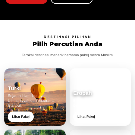
DESTINASI PILIHAN
Pilih Percutian Anda
Terokai destinasi menarik bersama pakej mesra Muslim.
Turki
Eropah
Sejarah Islam, budaya
Uthmaniyyah dan panorama
Bandar klasik, alam cantik dan
Istanbul.
pengalaman eksklusif.
Lihat Pakej
Lihat Pakej