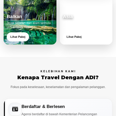
Balkan
Asia
Jejak sejarah dan alam semula
Destinasi moden dan menarik
jadi Eropah Timur.
untuk keluarga.
Lihat Pakej
Lihat Pakej
KELEBIHAN KAMI
Kenapa Travel Dengan ADI?
Fokus pada keselesaan, keselamatan dan pengalaman pelanggan.
Berdaftar & Berlesen
Agensi berdaftar di bawah Kementerian Pelancongan