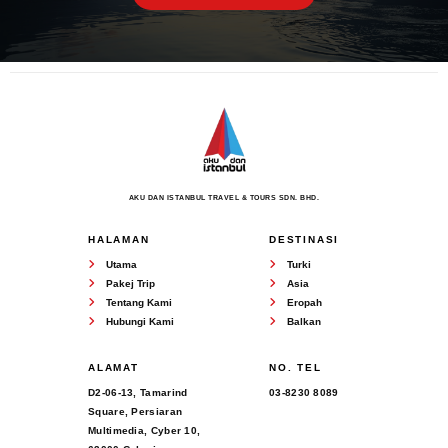
AKU DAN ISTANBUL TRAVEL & TOURS SDN. BHD.
HALAMAN
DESTINASI
Utama
Turki
Pakej Trip
Asia
Tentang Kami
Eropah
Hubungi Kami
Balkan
ALAMAT
NO. TEL
D2-06-13, Tamarind
03-8230 8089
Square, Persiaran
Multimedia, Cyber 10,