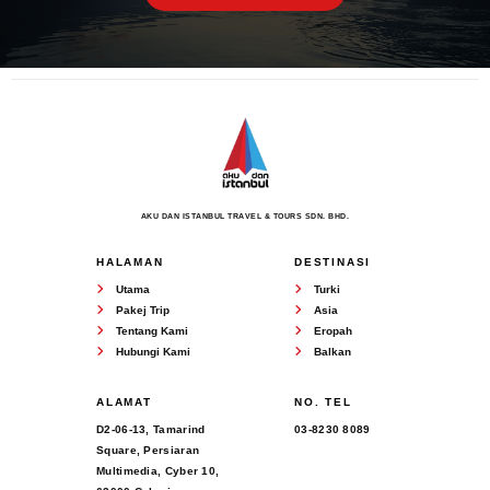
AKU DAN ISTANBUL TRAVEL & TOURS SDN. BHD.
HALAMAN
DESTINASI
Utama
Turki
Pakej Trip
Asia
Tentang Kami
Eropah
Hubungi Kami
Balkan
ALAMAT
NO. TEL
D2-06-13, Tamarind
03-8230 8089
Square, Persiaran
Multimedia, Cyber 10,