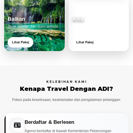
Balkan
Asia
Jejak sejarah dan alam semula
Destinasi moden dan menarik
jadi Eropah Timur.
untuk keluarga.
Lihat Pakej
Lihat Pakej
KELEBIHAN KAMI
Kenapa Travel Dengan ADI?
Fokus pada keselesaan, keselamatan dan pengalaman pelanggan.
Berdaftar & Berlesen
Agensi berdaftar di bawah Kementerian Pelancongan