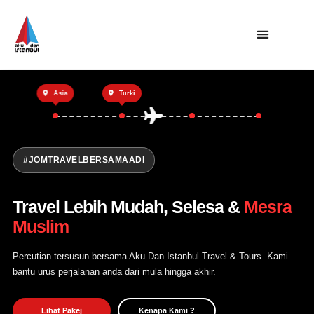
Utama
Asia
Turki
Private Trip
Open Trip
Tentang Kami
#JOMTRAVELBERSAMAADI
Hubungi Kami
Travel Lebih Mudah, Selesa &
Mesra
Muslim
Percutian tersusun bersama Aku Dan Istanbul Travel & Tours. Kami
bantu urus perjalanan anda dari mula hingga akhir.
Lihat Pakej
Kenapa Kami ?