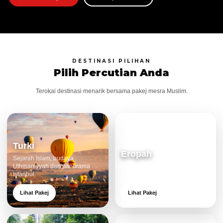
DESTINASI PILIHAN
Pilih Percutian Anda
Terokai destinasi menarik bersama pakej mesra Muslim.
Turki
Eropah
Sejarah Islam, budaya
Uthmaniyyah dan panorama
Bandar klasik, alam cantik dan
Istanbul.
pengalaman eksklusif.
Lihat Pakej
Lihat Pakej