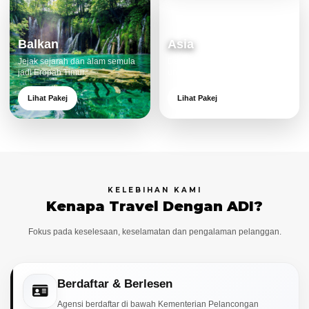
Balkan
Asia
Jejak sejarah dan alam semula
Destinasi moden dan menarik
jadi Eropah Timur.
untuk keluarga.
Lihat Pakej
Lihat Pakej
KELEBIHAN KAMI
Kenapa Travel Dengan ADI?
Fokus pada keselesaan, keselamatan dan pengalaman pelanggan.
Berdaftar & Berlesen
Agensi berdaftar di bawah Kementerian Pelancongan