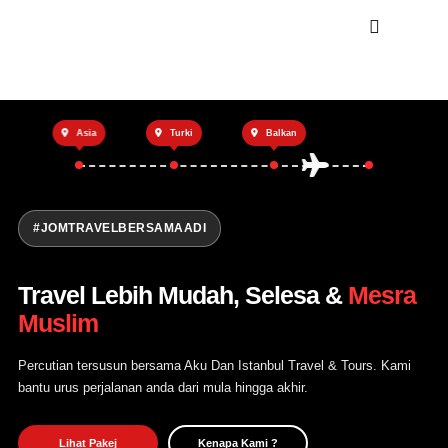
Utama
Asia
Turki
Balkan
Private Trip
Open Trip
Tentang Kami
#JOMTRAVELBERSAMAADI
Hubungi Kami
Travel Lebih Mudah, Selesa &
Mesra
Muslim
Percutian tersusun bersama Aku Dan Istanbul Travel & Tours. Kami
bantu urus perjalanan anda dari mula hingga akhir.
Lihat Pakej
Kenapa Kami ?