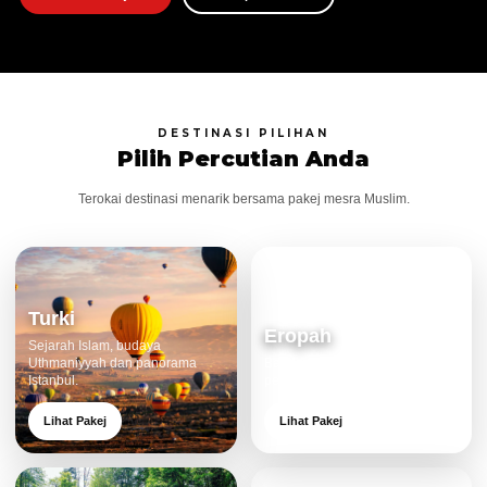
DESTINASI PILIHAN
Pilih Percutian Anda
Terokai destinasi menarik bersama pakej mesra Muslim.
Turki
Eropah
Sejarah Islam, budaya
Uthmaniyyah dan panorama
Bandar klasik, alam cantik dan
Istanbul.
pengalaman eksklusif.
Lihat Pakej
Lihat Pakej