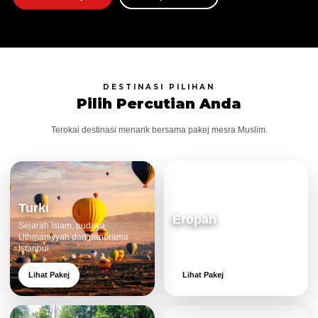
DESTINASI PILIHAN
Pilih Percutian Anda
Terokai destinasi menarik bersama pakej mesra Muslim.
Turki
Eropah
Sejarah Islam, budaya
Uthmaniyyah dan panorama
Bandar klasik, alam cantik dan
Istanbul.
pengalaman eksklusif.
Lihat Pakej
Lihat Pakej