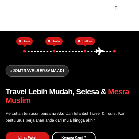
Utama
Asia
Turki
Balkan
Private Trip
Open Trip
Tentang Kami
#JOMTRAVELBERSAMAADI
Hubungi Kami
Travel Lebih Mudah, Selesa &
Mesra
Muslim
Percutian tersusun bersama Aku Dan Istanbul Travel & Tours. Kami
bantu urus perjalanan anda dari mula hingga akhir.
Lihat Pakej
Kenapa Kami ?