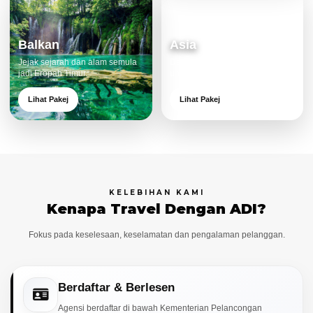
Balkan
Asia
Jejak sejarah dan alam semula
Destinasi moden dan menarik
jadi Eropah Timur.
untuk keluarga.
Lihat Pakej
Lihat Pakej
KELEBIHAN KAMI
Kenapa Travel Dengan ADI?
Fokus pada keselesaan, keselamatan dan pengalaman pelanggan.
Berdaftar & Berlesen
Agensi berdaftar di bawah Kementerian Pelancongan