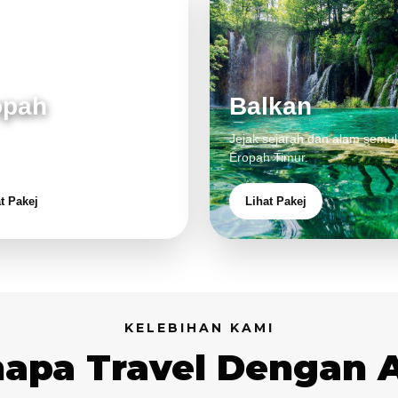
opah
Balkan
 klasik, alam cantik dan
Jejak sejarah dan alam semul
aman eksklusif.
Eropah Timur.
t Pakej
Lihat Pakej
KELEBIHAN KAMI
apa Travel Dengan 