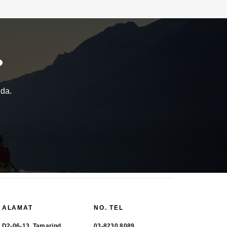
?
nda.
ALAMAT
NO. TEL
D2-06-13, Tamarind
03-8230 8089