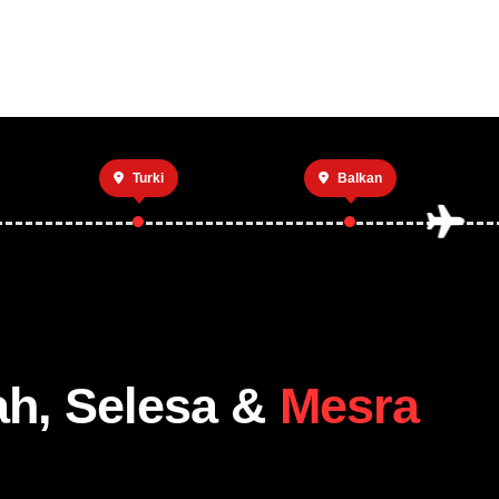
Utama
Private 
Turki
Balkan
ah, Selesa &
Mesra