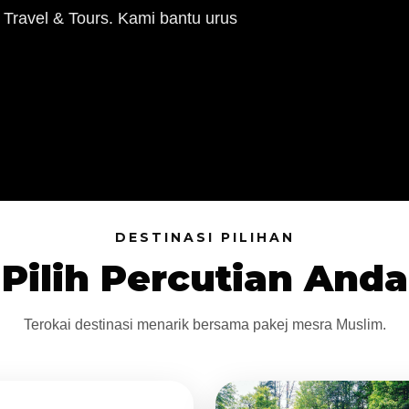
 Travel & Tours. Kami bantu urus
DESTINASI PILIHAN
Pilih Percutian Anda
Terokai destinasi menarik bersama pakej mesra Muslim.