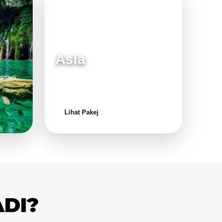
Asia
a jadi
Destinasi moden dan menarik untuk
keluarga.
Lihat Pakej
ADI?