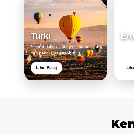
Turki
Er
Sejarah Islam, budaya Uthmaniyyah
Bandar
dan panorama Istanbul.
pengal
Lihat Pakej
Liha
Ken