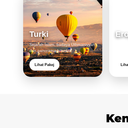
Turki
Er
Sejarah Islam, budaya Uthmaniyyah
Bandar
dan panorama Istanbul.
pengal
Lihat Pakej
Liha
Ken