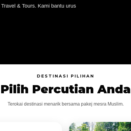
 Travel & Tours. Kami bantu urus
DESTINASI PILIHAN
Pilih Percutian Anda
Terokai destinasi menarik bersama pakej mesra Muslim.