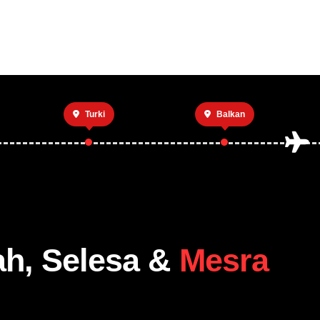
Utama
Private 
Turki
Balkan
ah, Selesa &
Mesra