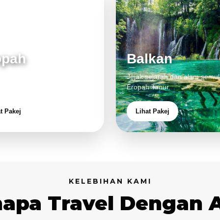
opah
Balkan
 klasik, alam cantik dan
Jejak sejarah dan alam semul
aman eksklusif.
Eropah Timur.
t Pakej
Lihat Pakej
KELEBIHAN KAMI
apa Travel Dengan 