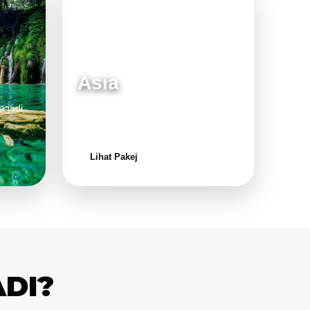
Asia
a jadi
Destinasi moden dan menarik untuk
keluarga.
Lihat Pakej
ADI?