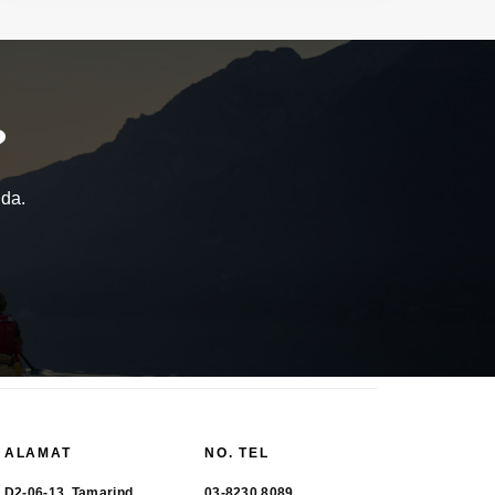
?
nda.
ALAMAT
NO. TEL
D2-06-13, Tamarind
03-8230 8089