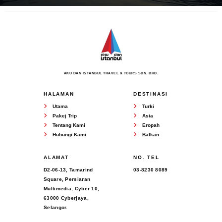
AKU DAN ISTANBUL TRAVEL & TOURS SDN. BHD.
HALAMAN
DESTINASI
Utama
Turki
Pakej Trip
Asia
Tentang Kami
Eropah
Hubungi Kami
Balkan
ALAMAT
NO. TEL
D2-06-13, Tamarind
03-8230 8089
Square, Persiaran
Multimedia, Cyber 10,
63000 Cyberjaya,
Selangor.