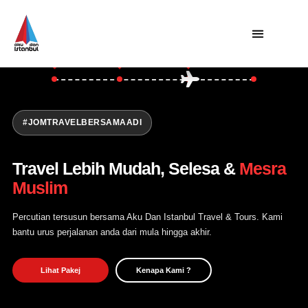
Asia
Turki
Balkan
Utama
Private Trip
Open Trip
#JOMTRAVELBERSAMAADI
Tentang Kami
Travel Lebih Mudah, Selesa &
Mesra
Hubungi Kami
Muslim
Percutian tersusun bersama Aku Dan Istanbul Travel & Tours. Kami
bantu urus perjalanan anda dari mula hingga akhir.
Lihat Pakej
Kenapa Kami ?