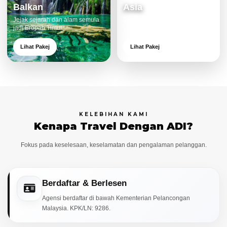
Balkan
Asia
Jejak sejarah dan alam semula
Destinasi moden dan menarik
jadi Eropah Timur.
untuk keluarga.
Lihat Pakej
Lihat Pakej
KELEBIHAN KAMI
Kenapa Travel Dengan ADI?
Fokus pada keselesaan, keselamatan dan pengalaman pelanggan.
Berdaftar & Berlesen
Agensi berdaftar di bawah Kementerian Pelancongan
Malaysia. KPK/LN: 9286.