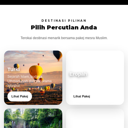
DESTINASI PILIHAN
Pilih Percutian Anda
Terokai destinasi menarik bersama pakej mesra Muslim.
Turki
Eropah
Sejarah Islam, budaya
Uthmaniyyah dan panorama
Bandar klasik, alam cantik dan
Istanbul.
pengalaman eksklusif.
Lihat Pakej
Lihat Pakej