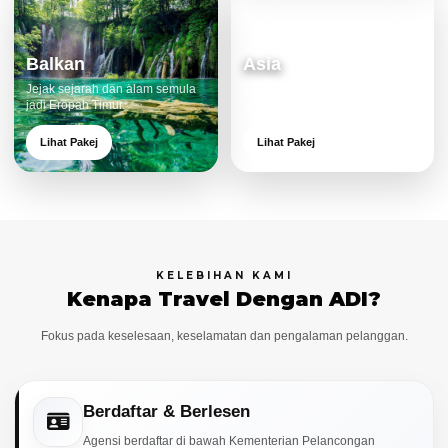
Balkan
Asia
Jejak sejarah dan alam semula
Destinasi moden dan menarik
jadi Eropah Timur.
untuk keluarga.
Lihat Pakej
Lihat Pakej
KELEBIHAN KAMI
Kenapa Travel Dengan ADI?
Fokus pada keselesaan, keselamatan dan pengalaman pelanggan.
Berdaftar & Berlesen
Agensi berdaftar di bawah Kementerian Pelancongan