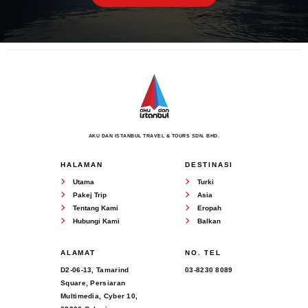
AKU DAN ISTANBUL TRAVEL & TOURS SDN. BHD.
HALAMAN
DESTINASI
Utama
Turki
Pakej Trip
Asia
Tentang Kami
Eropah
Hubungi Kami
Balkan
ALAMAT
NO. TEL
D2-06-13, Tamarind
03-8230 8089
Square, Persiaran
Multimedia, Cyber 10,