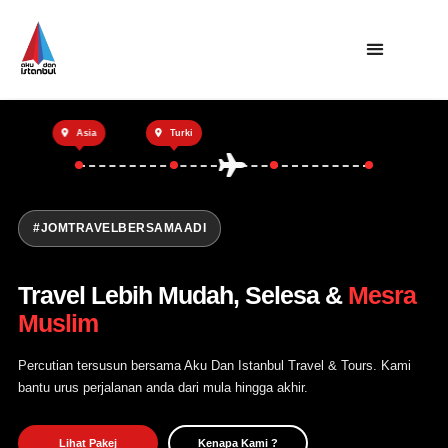
Utama
Asia
Turki
Private Trip
Open Trip
Tentang Kami
#JOMTRAVELBERSAMAADI
Hubungi Kami
Travel Lebih Mudah, Selesa &
Mesra
Muslim
Percutian tersusun bersama Aku Dan Istanbul Travel & Tours. Kami
bantu urus perjalanan anda dari mula hingga akhir.
Lihat Pakej
Kenapa Kami ?