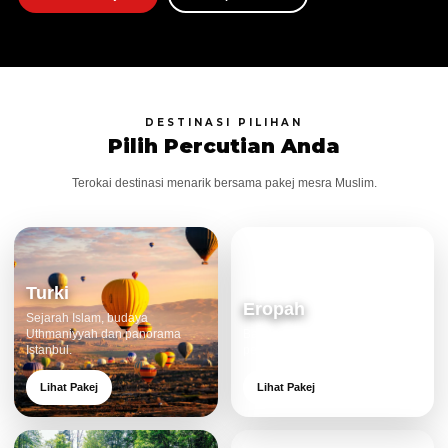
DESTINASI PILIHAN
Pilih Percutian Anda
Terokai destinasi menarik bersama pakej mesra Muslim.
Turki
Eropah
Sejarah Islam, budaya
Uthmaniyyah dan panorama
Bandar klasik, alam cantik dan
Istanbul.
pengalaman eksklusif.
Lihat Pakej
Lihat Pakej