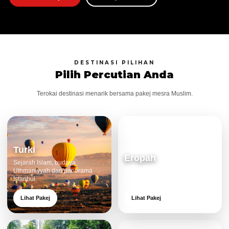
DESTINASI PILIHAN
Pilih Percutian Anda
Terokai destinasi menarik bersama pakej mesra Muslim.
Turki
Eropah
Sejarah Islam, budaya
Uthmaniyyah dan panorama
Bandar klasik, alam cantik dan
Istanbul.
pengalaman eksklusif.
Lihat Pakej
Lihat Pakej