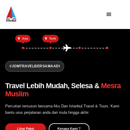
Utama
Asia
Turki
Private Trip
Open Trip
Tentang Kami
#JOMTRAVELBERSAMAADI
Hubungi Kami
Travel Lebih Mudah, Selesa &
Mesra
Muslim
Percutian tersusun bersama Aku Dan Istanbul Travel & Tours. Kami
bantu urus perjalanan anda dari mula hingga akhir.
Lihat Pakej
Kenapa Kami ?