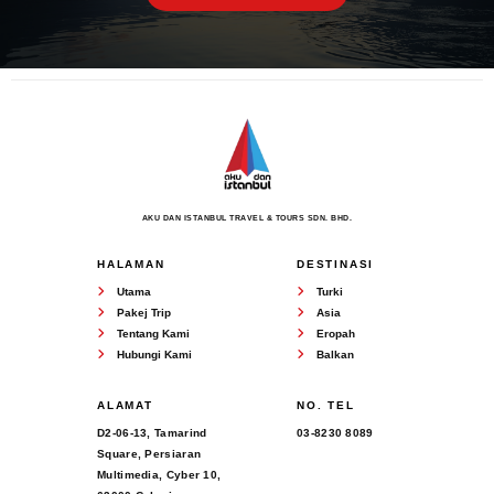
AKU DAN ISTANBUL TRAVEL & TOURS SDN. BHD.
HALAMAN
DESTINASI
Utama
Turki
Pakej Trip
Asia
Tentang Kami
Eropah
Hubungi Kami
Balkan
ALAMAT
NO. TEL
D2-06-13, Tamarind
03-8230 8089
Square, Persiaran
Multimedia, Cyber 10,