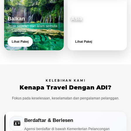
Balkan
Asia
Jejak sejarah dan alam semula
Destinasi moden dan menarik
jadi Eropah Timur.
untuk keluarga.
Lihat Pakej
Lihat Pakej
KELEBIHAN KAMI
Kenapa Travel Dengan ADI?
Fokus pada keselesaan, keselamatan dan pengalaman pelanggan.
Berdaftar & Berlesen
Agensi berdaftar di bawah Kementerian Pelancongan