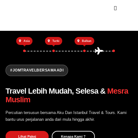
Utama
Asia
Turki
Balkan
Private Trip
Open Trip
Tentang Kami
#JOMTRAVELBERSAMAADI
Hubungi Kami
Travel Lebih Mudah, Selesa &
Mesra
Muslim
Percutian tersusun bersama Aku Dan Istanbul Travel & Tours. Kami
bantu urus perjalanan anda dari mula hingga akhir.
Lihat Pakej
Kenapa Kami ?