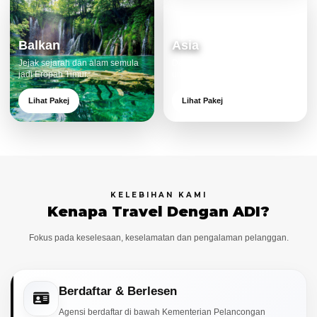
Balkan
Asia
Jejak sejarah dan alam semula
Destinasi moden dan menarik
jadi Eropah Timur.
untuk keluarga.
Lihat Pakej
Lihat Pakej
KELEBIHAN KAMI
Kenapa Travel Dengan ADI?
Fokus pada keselesaan, keselamatan dan pengalaman pelanggan.
Berdaftar & Berlesen
Agensi berdaftar di bawah Kementerian Pelancongan