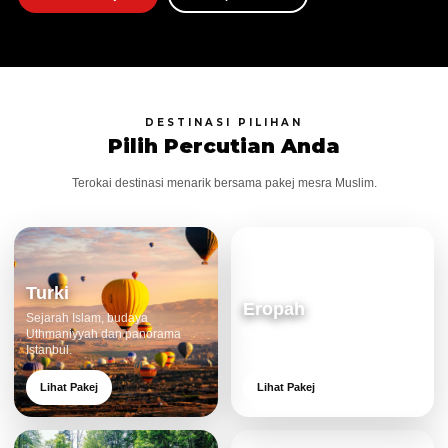
DESTINASI PILIHAN
Pilih Percutian Anda
Terokai destinasi menarik bersama pakej mesra Muslim.
Turki
Eropah
Sejarah Islam, budaya
Uthmaniyyah dan panorama
Bandar klasik, alam cantik dan
Istanbul.
pengalaman eksklusif.
Lihat Pakej
Lihat Pakej