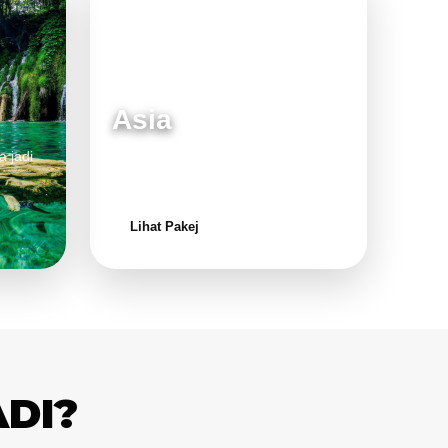
Asia
a jadi
Destinasi moden dan menarik untuk
keluarga.
Lihat Pakej
ADI?