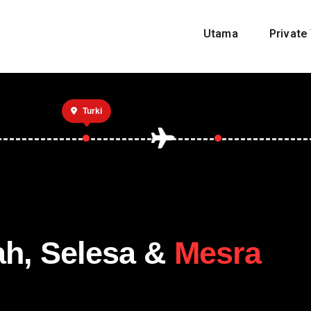
Utama
Private 
Turki
ah, Selesa &
Mesra