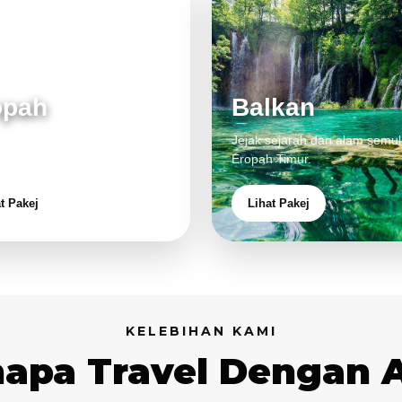
opah
Balkan
 klasik, alam cantik dan
Jejak sejarah dan alam semul
aman eksklusif.
Eropah Timur.
t Pakej
Lihat Pakej
KELEBIHAN KAMI
apa Travel Dengan 