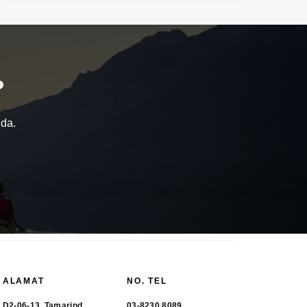
?
nda.
ALAMAT
NO. TEL
D2-06-13, Tamarind
03-8230 8089