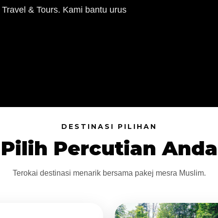
 Travel & Tours. Kami bantu urus
DESTINASI PILIHAN
Pilih Percutian Anda
Terokai destinasi menarik bersama pakej mesra Muslim.