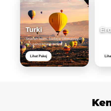
Turki
Er
Sejarah Islam, budaya Uthmaniyyah
Bandar
dan panorama Istanbul.
pengal
Lihat Pakej
Liha
Ken