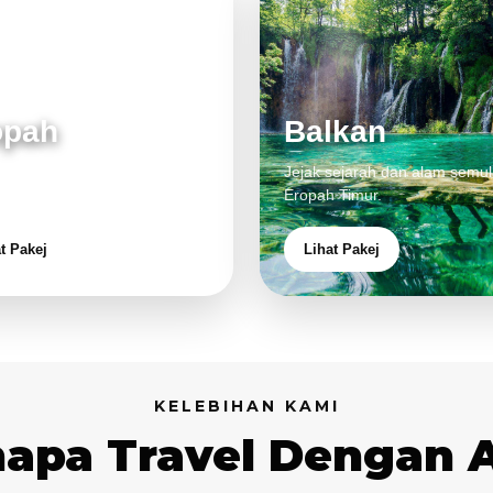
opah
Balkan
 klasik, alam cantik dan
Jejak sejarah dan alam semul
aman eksklusif.
Eropah Timur.
t Pakej
Lihat Pakej
KELEBIHAN KAMI
apa Travel Dengan 