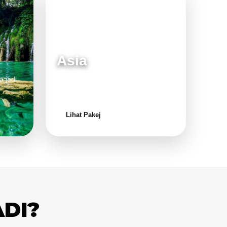
Asia
a jadi
Destinasi moden dan menarik untuk
keluarga.
Lihat Pakej
ADI?