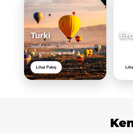
Turki
Er
Sejarah Islam, budaya Uthmaniyyah
Bandar
dan panorama Istanbul.
pengal
Lihat Pakej
Liha
Ken