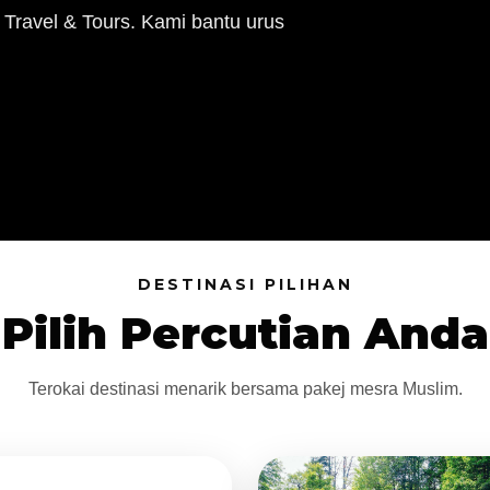
 Travel & Tours. Kami bantu urus
DESTINASI PILIHAN
Pilih Percutian Anda
Terokai destinasi menarik bersama pakej mesra Muslim.