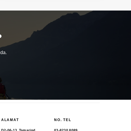
?
nda.
ALAMAT
NO. TEL
D2-06-13, Tamarind
03-8230 8089