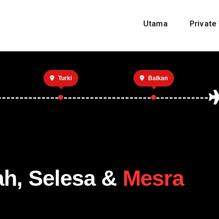
Utama
Private 
Turki
Balkan
ah, Selesa &
Mesra