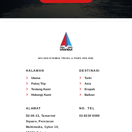
AKU DAN ISTANBUL TRAVEL & TOURS SDN. BHD.
HALAMAN
DESTINASI
Utama
Turki
Pakej Trip
Asia
Tentang Kami
Eropah
Hubungi Kami
Balkan
ALAMAT
NO. TEL
D2-06-13, Tamarind
03-8230 8089
Square, Persiaran
Multimedia, Cyber 10,