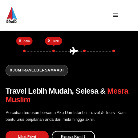
Utama
Asia
Turki
Private Trip
Open Trip
Tentang Kami
#JOMTRAVELBERSAMAADI
Hubungi Kami
Travel Lebih Mudah, Selesa &
Mesra
Muslim
Percutian tersusun bersama Aku Dan Istanbul Travel & Tours. Kami
bantu urus perjalanan anda dari mula hingga akhir.
Lihat Pakej
Kenapa Kami ?