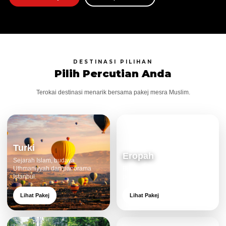
DESTINASI PILIHAN
Pilih Percutian Anda
Terokai destinasi menarik bersama pakej mesra Muslim.
Turki
Eropah
Sejarah Islam, budaya
Uthmaniyyah dan panorama
Bandar klasik, alam cantik dan
Istanbul.
pengalaman eksklusif.
Lihat Pakej
Lihat Pakej