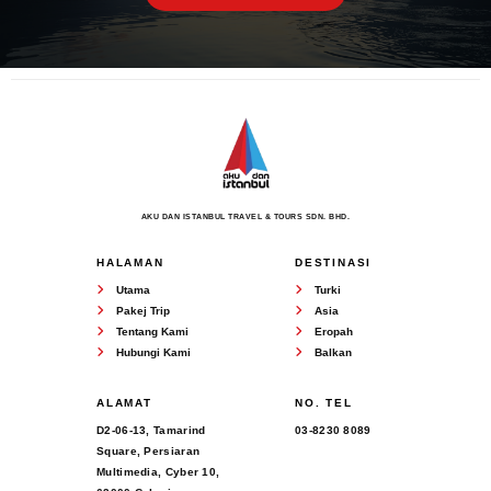
AKU DAN ISTANBUL TRAVEL & TOURS SDN. BHD.
HALAMAN
DESTINASI
Utama
Turki
Pakej Trip
Asia
Tentang Kami
Eropah
Hubungi Kami
Balkan
ALAMAT
NO. TEL
D2-06-13, Tamarind
03-8230 8089
Square, Persiaran
Multimedia, Cyber 10,