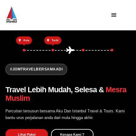
Utama
Asia
Turki
Private Trip
Open Trip
Tentang Kami
#JOMTRAVELBERSAMAADI
Hubungi Kami
Travel Lebih Mudah, Selesa &
Mesra
Muslim
Percutian tersusun bersama Aku Dan Istanbul Travel & Tours. Kami
bantu urus perjalanan anda dari mula hingga akhir.
Lihat Pakej
Kenapa Kami ?