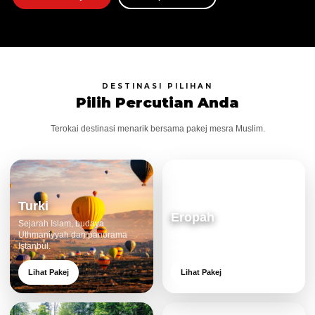
DESTINASI PILIHAN
Pilih Percutian Anda
Terokai destinasi menarik bersama pakej mesra Muslim.
Turki
Eropah
Sejarah Islam, budaya
Uthmaniyyah dan panorama
Bandar klasik, alam cantik dan
Istanbul.
pengalaman eksklusif.
Lihat Pakej
Lihat Pakej