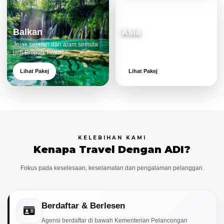
Balkan
Asia
Jejak sejarah dan alam semula
Destinasi moden dan menarik
jadi Eropah Timur.
untuk keluarga.
Lihat Pakej
Lihat Pakej
KELEBIHAN KAMI
Kenapa Travel Dengan ADI?
Fokus pada keselesaan, keselamatan dan pengalaman pelanggan.
Berdaftar & Berlesen
Agensi berdaftar di bawah Kementerian Pelancongan