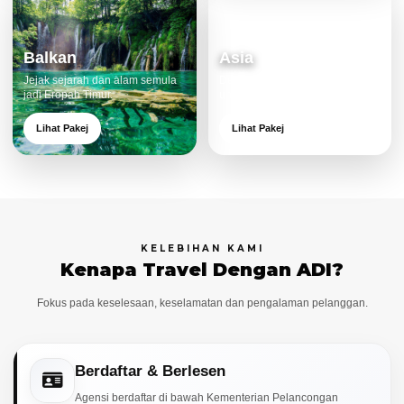
Balkan
Asia
Jejak sejarah dan alam semula
Destinasi moden dan menarik
jadi Eropah Timur.
untuk keluarga.
Lihat Pakej
Lihat Pakej
KELEBIHAN KAMI
Kenapa Travel Dengan ADI?
Fokus pada keselesaan, keselamatan dan pengalaman pelanggan.
Berdaftar & Berlesen
Agensi berdaftar di bawah Kementerian Pelancongan