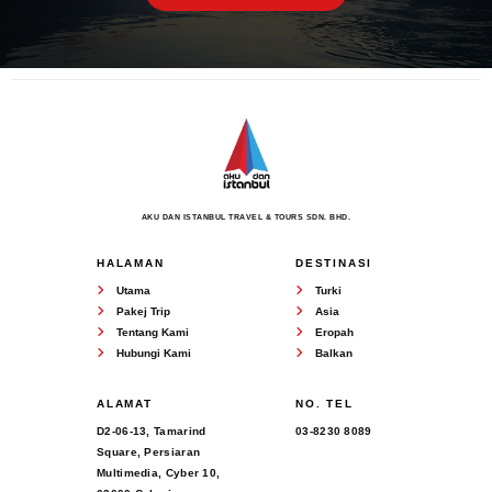
AKU DAN ISTANBUL TRAVEL & TOURS SDN. BHD.
HALAMAN
DESTINASI
Utama
Turki
Pakej Trip
Asia
Tentang Kami
Eropah
Hubungi Kami
Balkan
ALAMAT
NO. TEL
D2-06-13, Tamarind
03-8230 8089
Square, Persiaran
Multimedia, Cyber 10,