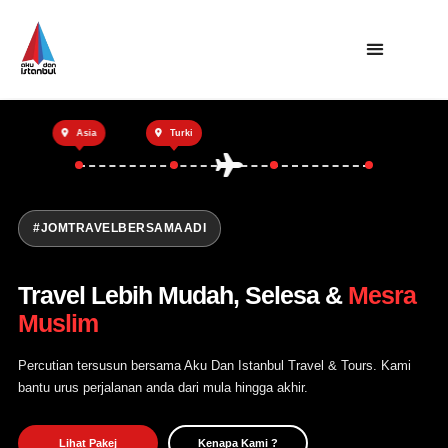
Utama
Asia
Turki
Private Trip
Open Trip
Tentang Kami
#JOMTRAVELBERSAMAADI
Hubungi Kami
Travel Lebih Mudah, Selesa &
Mesra
Muslim
Percutian tersusun bersama Aku Dan Istanbul Travel & Tours. Kami
bantu urus perjalanan anda dari mula hingga akhir.
Lihat Pakej
Kenapa Kami ?