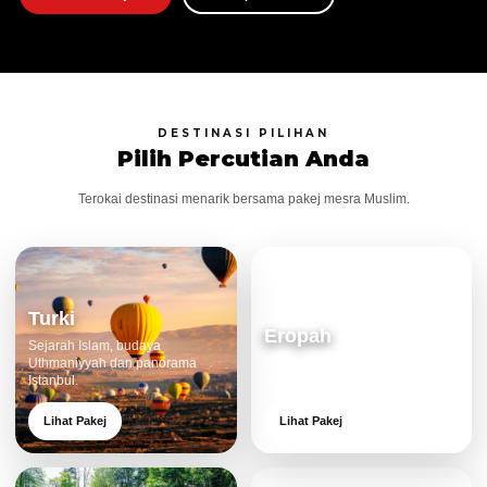
DESTINASI PILIHAN
Pilih Percutian Anda
Terokai destinasi menarik bersama pakej mesra Muslim.
Turki
Eropah
Sejarah Islam, budaya
Uthmaniyyah dan panorama
Bandar klasik, alam cantik dan
Istanbul.
pengalaman eksklusif.
Lihat Pakej
Lihat Pakej